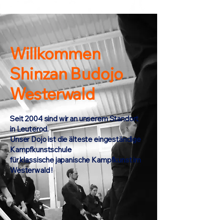
Kampfkunst
„Etwas Altes erlernen, um Neues zu entdecken!“
Willkommen
Shinzan Budojo
Westerwald
Seit 2004 sind wir an unserem Standort
in Leuterod.
Unser Dojo ist die älteste eingeständige
Kampfkunstschule
für klassische japanische Kampfkunst im
Westerwald !