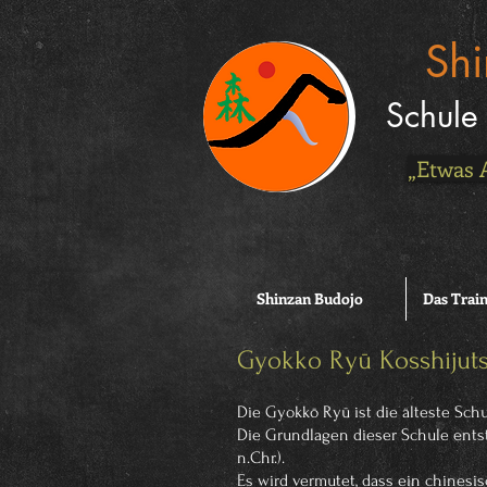
Sh
Schule 
„Etwas 
Shinzan Budojo
Das Trai
Gyokko Ryū Kossh
Die Gyokkō Ryū ist die älteste Schul
Die Grundlagen dieser Schule ents
n.Chr.).
Es wird vermutet, dass ein chines