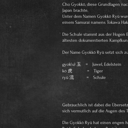
Cho Gyokkō, diese Grundlagen nach
Japan brachte.
Unter dem Namen Gyokkō Ryū wurde 
einem Samurai namens Tokawa Hak
Die Schule stammt aus der Hogen Ep
ältesten dokumentierten Kampfkuns
Der Name Gyokkō Ryū setzt sich 
gyok(u) 玉 = Juwel, Edelstein
kō 虎 = Tiger
ryū 流 = Schule
Gebräuchlich ist dabei die Überset
sich vermutlich auf die Augen des T
Die Gyokkō Ryū hat einen engen hi