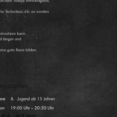
nischen Askept hervorragend.
te Techniken, d.h. es werden
 einsetzen kann.
d länger und
ine gute Basis bilden.
ingszeiten
ene
& Jugend ab 15 Jahren
on
19:00 Uhr – 20:30 Uhr
 Kids
ab 8 Jahren