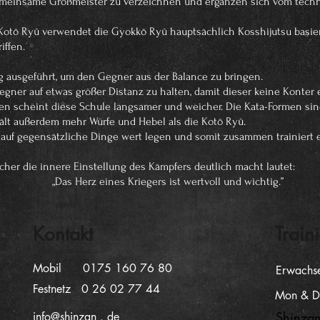
gemeinsame Großmeister zu verzeichnen und ergänzen sich vom tech
otō Ryū verwendet die Gyokkō Ryū hauptsächlich Kosshijutsu basier
iffen.
 ausgeführt, um den Gegner aus der Balance zu bringen.
egner auf etwas größer Distanz zu halten, damit dieser keine Konter
n scheint diese Schule langsamer und weicher. Die Kata-Formen sin
hält außerdem mehr Würfe und Hebel als die
Kotō Ryū.
 auf gegensätzliche Dinge wert legen und somit zusammen trainiert e
cher die innere Einstellung des Kämpfers deutlich macht lautet:
„Das Herz eines Kriegers ist wertvoll und wichtig.”
Kontakt
Train
Mobil 0175 160 76 80
Erwachs
Festnetz
0 26 02 77 44
Mon & D
Shinzan
info@shinzan . de