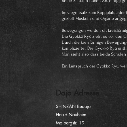
Beide Schulen haben z.B. einige 
Im Gegensatz zum Koppojutsu der K
gezielt Muskeln und Organe angegr
Bewegungen werden oft kreisförmig
Die Gyokkō Ryū zieht es vor, den G
Durch die kreisförmigen Bewegunge
komplizierter. Die Gyokkō Ryū ent
Man sieht also, dass beide Schulen
Ein Leitspruch der Gyokkō Ryū, wel
Dojo Adresse
SHINZAN Budojo
Heiko Nauheim
Malbergstr. 19