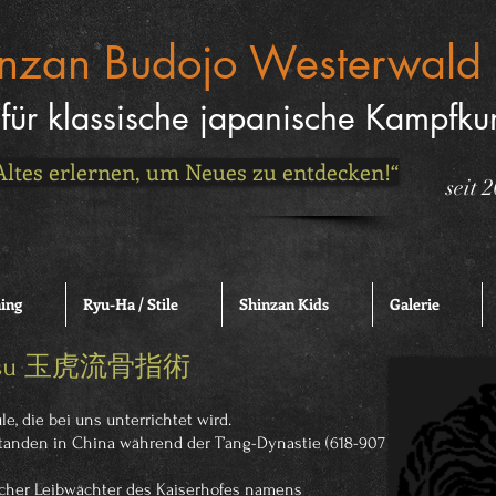
inzan Budojo
Westerwald
für klassische japanische Kampfku
Altes erlernen, um Neues zu entdecken!“
seit 
ning
Ryu-Ha / Stile
Shinzan Kids
Galerie
ijutsu 玉虎流骨指術
e, die bei uns unterrichtet wird.
tanden in China während der T’ang-Dynastie (618-907
ischer Leibwächter des Kaiserhofes namens